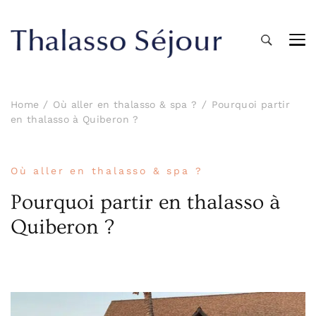
Thalasso Séjour
Soins thalasso, thalassothérapies, séjour bien-
être et détente
Home
Où aller en thalasso & spa ?
Pourquoi partir
en thalasso à Quiberon ?
Où aller en thalasso & spa ?
Pourquoi partir en thalasso à
Quiberon ?