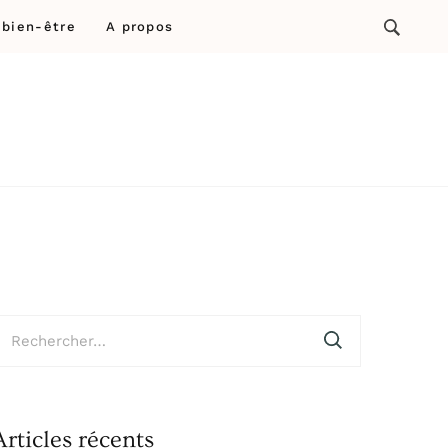
 bien-être
A propos
bien-être et détente
echercher :
Articles récents