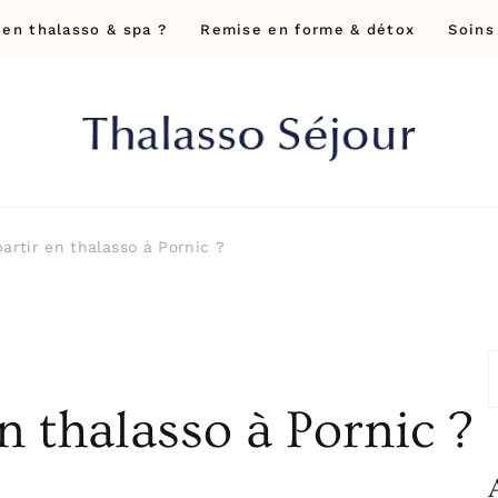
 en thalasso & spa ?
Remise en forme & détox
Soins
Thalasso Séjour
Soins thalasso, thalassothérapies, séjour 
artir en thalasso à Pornic ?
R
n thalasso à Pornic ?